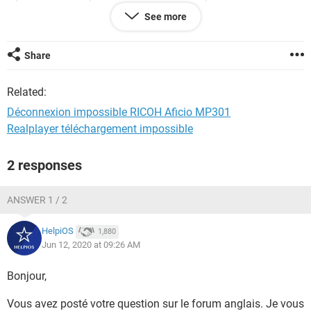
logguer.
See more
Mais mon problème c'est qu'il y a un compte qui est
connecté actuellement et je n'arrive pas à le déconnecter
donc quand les autres utilisateurs vont faire des opérations
Share
sur l'imprimante, ils ne peuvent pas car le compte connecté
actuel n'est pas le leur.
Related:
Même en appuyant sur le bouton de déconnexion, le compte
ne se déconnecte pas et ça ne demande pas une connexion.
Déconnexion impossible RICOH Aficio MP301
Realplayer téléchargement impossible
Pouvez-vous m'aider s'il vous plait?
2 responses
ANSWER 1 / 2
HelpiOS
1,880
Jun 12, 2020 at 09:26 AM
Bonjour,
Vous avez posté votre question sur le forum anglais. Je vous