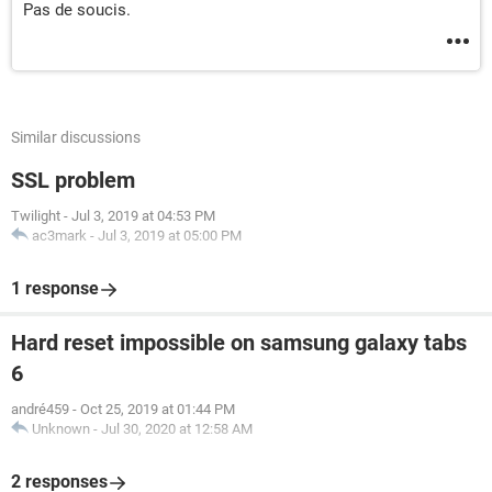
Pas de soucis.
Similar discussions
SSL problem
Twilight
-
Jul 3, 2019 at 04:53 PM
ac3mark
-
Jul 3, 2019 at 05:00 PM
1 response
Hard reset impossible on samsung galaxy tabs
6
andré459
-
Oct 25, 2019 at 01:44 PM
Unknown
-
Jul 30, 2020 at 12:58 AM
2 responses