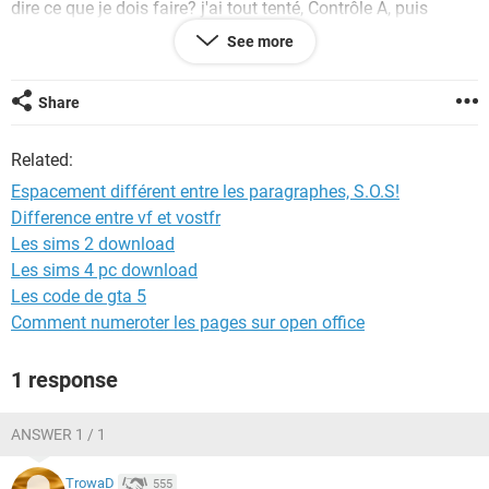
dire ce que je dois faire? j'ai tout tenté, Contrôle A, puis
"modifier les styles", "espacement de paragraphes" puis
See more
"aucun espace de paragraphe," ça ne change rien. Merci de
votre aide, je pète un câble!
Share
Related:
Espacement différent entre les paragraphes, S.O.S!
Difference entre vf et vostfr
Les sims 2 download
Les sims 4 pc download
Les code de gta 5
Comment numeroter les pages sur open office
1 response
ANSWER 1 / 1
TrowaD
555