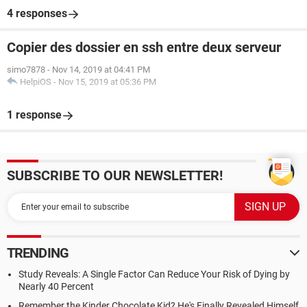
4 responses
Copier des dossier en ssh entre deux serveur
simo7878
-
Nov 14, 2019 at 04:41 PM
HelpiOS
-
Nov 15, 2019 at 05:36 PM
1 response
SUBSCRIBE TO OUR NEWSLETTER!
TRENDING
Study Reveals: A Single Factor Can Reduce Your Risk of Dying by
Nearly 40 Percent
Remember the Kinder Chocolate Kid? He's Finally Revealed Himself