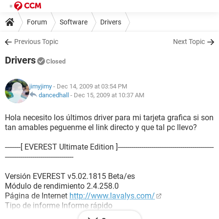
Forum
Software
Drivers
Previous Topic
Next Topic
Drivers
Closed
jimyjimy
- Dec 14, 2009 at 03:54 PM
dancedhall
-
Dec 15, 2009 at 10:37 AM
Hola necesito los últimos driver para mi tarjeta grafica si son
tan amables peguenme el link directo y que tal pc llevo?
--------[ EVEREST Ultimate Edition ]-------------------------------------------------
-----------------------------------
Versión EVEREST v5.02.1815 Beta/es
Módulo de rendimiento 2.4.258.0
Página de Internet
http://www.lavalys.com/
Tipo de informe Informe rápido
Computadora JORGE-HJ9AIMY34