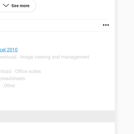
vant. Je ne comprend vraiment pas j'ai cherché sur
See more
ouve vraiment pas, je suis désespéré...
'éventuel aide que vous pourrez m'apporter.
xcel 2010
ownload - Image viewing and management
load - Office suites
Spreadsheets
 - Other