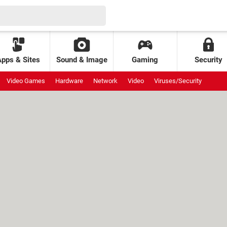
Apps & Sites
Sound & Image
Gaming
Security
Video Games
Hardware
Network
Video
Viruses/Security