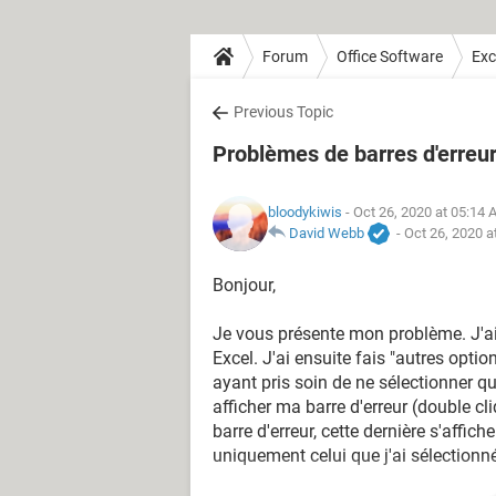
Forum
Office Software
Exc
Previous Topic
Problèmes de barres d'erreur
bloodykiwis
- Oct 26, 2020 at 05:14
David Webb
-
Oct 26, 2020 a
Bonjour,
Je vous présente mon problème. J'ai
Excel. J'ai ensuite fais "autres optio
ayant pris soin de ne sélectionner qu
afficher ma barre d'erreur (double c
barre d'erreur, cette dernière s'affi
uniquement celui que j'ai sélectionn