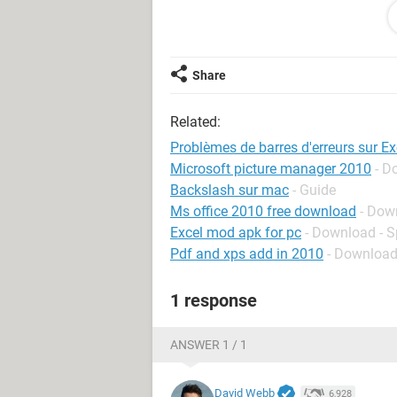
Ce problème ne se manifestait pas a
tout les forums possibles et je ne tr
En vous remerciant à l'avance pour l
Share
Related:
Problèmes de barres d'erreurs sur E
Microsoft picture manager 2010
- D
Backslash sur mac
- Guide
Ms office 2010 free download
- Down
Excel mod apk for pc
- Download - 
Pdf and xps add in 2010
- Download
1 response
ANSWER 1 / 1
David Webb
6,928