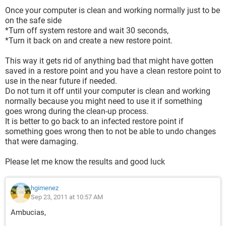
programa\Windows Live\Messenger\msnmsgr.exe"
Once your computer is clean and working normally just to be
/background
on the safe side
O4 - HKUS\S-1-5-19\..\Run: [CTFMON.EXE]
*Turn off system restore and wait 30 seconds,
C:\WINDOWS\system32\CTFMON.EXE (User 'SERVICIO
*Turn it back on and create a new restore point.
LOCAL')
O4 - HKUS\S-1-5-20\..\Run: [CTFMON.EXE]
This way it gets rid of anything bad that might have gotten
C:\WINDOWS\system32\CTFMON.EXE (User 'Servicio de
saved in a restore point and you have a clean restore point to
red')
use in the near future if needed.
O4 - HKUS\S-1-5-21-1454471165-1425521274-725345543-
Do not turn it off until your computer is clean and working
1007\..\Run: [CTFMON.EXE]
normally because you might need to use it if something
C:\WINDOWS\system32\CTFMON.EXE (User
goes wrong during the clean-up process.
'LogMeInRemoteUser')
It is better to go back to an infected restore point if
O4 - HKUS\S-1-5-18\..\Run: [CTFMON.EXE]
something goes wrong then to not be able to undo changes
C:\WINDOWS\system32\CTFMON.EXE (User 'SYSTEM')
that were damaging.
O4 - HKUS\S-1-5-18\..\RunOnce: [FlashPlayerUpdate]
C:\WINDOWS\system32\Macromed\Flash\FlashUtil10n_Act
Please let me know the results and good luck
iveX.exe -update activex (User 'SYSTEM')
O4 - HKUS\.DEFAULT\..\Run: [CTFMON.EXE]
hgimenez
C:\WINDOWS\system32\CTFMON.EXE (User 'Default user')
Sep 23, 2011 at 10:57 AM
O4 - HKUS\.DEFAULT\..\RunOnce: [FlashPlayerUpdate]
C:\WINDOWS\system32\Macromed\Flash\FlashUtil10n_Act
Ambucias,
iveX.exe -update activex (User 'Default user')