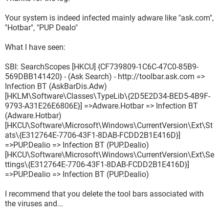
programa\Java\jre6\bin\jp2ssv.dll
O2 - BHO: Windows Live Toolbar Helper - {E15A8DC0-8516-
Your system is indeed infected mainly adware like "ask.com",
42A1-81EA-DC94EC1ACF10} - C:\Archivos de
"Hotbar", "PUP Dealo"
programa\Windows Live\Toolbar\wltcore.dll
O2 - BHO: JQSIEStartDetectorImpl - {E7E6F031-17CE-4C07-
What I have seen:
BC86-EABFE594F69C} - C:\Archivos de
programa\Java\jre6\lib\deploy\jqs\ie\jqs_plugin.dll
SBI: SearchScopes [HKCU] {CF739809-1C6C-47C0-85B9-
O3 - Toolbar: &Windows Live Toolbar - {21FA44EF-376D-
569DBB141420} - (Ask Search) - http://toolbar.ask.com =>
4D53-9B0F-8A89D3229068} - C:\Archivos de
Infection BT (AskBarDis.Adw)
programa\Windows Live\Toolbar\wltcore.dll
[HKLM\Software\Classes\TypeLib\{2D5E2D34-BED5-4B9F-
O4 - HKLM\..\Run: [Panda Software Controller Client]
9793-A31E26E6806E}] =>Adware.Hotbar => Infection BT
"C:\Archivos de programa\Panda
(Adware.Hotbar)
Security\WAC\PSCtrlC.exe"
[HKCU\Software\Microsoft\Windows\CurrentVersion\Ext\St
O4 - HKLM\..\Run: [SunJavaUpdateSched] "C:\Archivos de
ats\{E312764E-7706-43F1-8DAB-FCDD2B1E416D}]
programa\Archivos comunes\Java\Java
=>PUP.Dealio => Infection BT (PUP.Dealio)
Update\jusched.exe"
[HKCU\Software\Microsoft\Windows\CurrentVersion\Ext\Se
O4 - HKLM\..\Run: [LogMeIn GUI] "C:\Archivos de
ttings\{E312764E-7706-43F1-8DAB-FCDD2B1E416D}]
programa\LogMeIn\x86\LogMeInSystray.exe"
=>PUP.Dealio => Infection BT (PUP.Dealio)
O4 - HKLM\..\Run: [SoundMAXPnP] C:\Archivos de
programa\Analog Devices\Core\smax4pnp.exe
I recommend that you delete the tool bars associated with
O4 - HKLM\..\Run: [RemoteControl10] "C:\Archivos de
the viruses and...
programa\CyberLink\PowerDVD10\PDVD10Serv.exe"