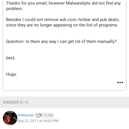
O6 - HKCU\Software\Policies\Microsoft\Internet
Thanks for you email, however Malwarebyte did not find any
Explorer\Control Panel present
problem.
O9 - Extra button: Agregar entrada - {219C3416-8CB2-491a-
A3C7-D9FCDDC9D600} - C:\Archivos de programa\Windows
Besides I could not remove ask.com, hotbar and pub dealo,
since they are no longer appearing on the list of programs.
Live\Writer\WriterBrowserExtension.dll
O9 - Extra 'Tools' menuitem: &Agregar entrada en Windows
Live Writer - {219C3416-8CB2-491a-A3C7-D9FCDDC9D600} -
Question: Is there any way i can get rid of them manually?
C:\Archivos de programa\Windows
Live\Writer\WriterBrowserExtension.dll
O9 - Extra button: (no name) - {e2e2dd38-d088-4134-82b7-
best,
f2ba38496583} - C:\WINDOWS\Network
Diagnostic\xpnetdiag.exe
O9 - Extra 'Tools' menuitem: @xpsp3res.dll,-20001 -
Hugo
{e2e2dd38-d088-4134-82b7-f2ba38496583} -
C:\WINDOWS\Network Diagnostic\xpnetdiag.exe
O9 - Extra button: Messenger - {FB5F1910-F110-11d2-BB9E-
00C04F795683} - C:\Archivos de
programa\Messenger\msmsgs.exe
ANSWER 4 / 4
O9 - Extra 'Tools' menuitem: Windows Messenger -
{FB5F1910-F110-11d2-BB9E-00C04F795683} - C:\Archivos
Ambucias
11,166
de programa\Messenger\msmsgs.exe
Sep 23, 2011 at 04:03 PM
O18 - Protocol: tmpx - {0E526CB5-7446-41D1-A403-