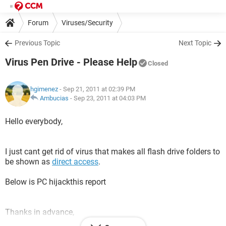
Forum
Viruses/Security
Previous Topic
Next Topic
Virus Pen Drive - Please Help
Closed
hgimenez
- Sep 21, 2011 at 02:39 PM
Ambucias
-
Sep 23, 2011 at 04:03 PM
Hello everybody,
I just cant get rid of virus that makes all flash drive folders to
be shown as
direct access
.
Below is PC hijackthis report
Thanks in advance,