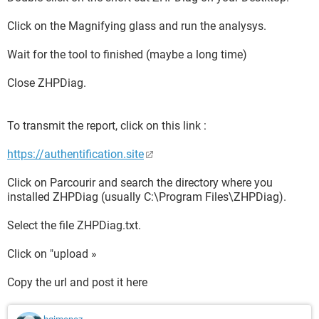
Agent\tmlisten.exe
C:\WINDOWS\system32\wbem\wmiapsrv.exe
Click on the Magnifying glass and run the analysys.
C:\Archivos de programa\Trend Micro\BM\TMBMSRV.exe
C:\Archivos de programa\Trend Micro\Client Server Security
Wait for the tool to finished (maybe a long time)
Agent\TmProxy.exe
C:\WINDOWS\Explorer.EXE
Close ZHPDiag.
C:\Archivos de programa\Panda Security\WAC\PSCtrlC.exe
C:\Archivos de programa\Archivos comunes\Java\Java
Update\jusched.exe
To transmit the report, click on this link :
C:\Archivos de programa\LogMeIn\x86\LogMeInSystray.exe
C:\Archivos de programa\Analog
https://authentification.site
Devices\Core\smax4pnp.exe
C:\Archivos de
Click on Parcourir and search the directory where you
programa\CyberLink\PowerDVD10\PDVD10Serv.exe
installed ZHPDiag (usually C:\Program Files\ZHPDiag).
C:\WINDOWS\system32\igfxpers.exe
C:\WINDOWS\system32\hkcmd.exe
Select the file ZHPDiag.txt.
C:\Archivos de programa\Cyberlink\Shared files\brs.exe
C:\Archivos de programa\Trend Micro\Client Server Security
Click on "upload »
Agent\pccntmon.exe
C:\WINDOWS\system32\igfxsrvc.exe
Copy the url and post it here
C:\Archivos de programa\Trend
Micro\RUBotted\RUBottedGUI.exe