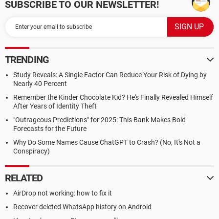
SUBSCRIBE TO OUR NEWSLETTER!
Reproductor de Windows Media (WMPNetworkSvc) -
Unknown owner - C:\Archivos de programa\Windows Media
Player\WMPNetwk.exe
TRENDING
Study Reveals: A Single Factor Can Reduce Your Risk of Dying by
Nearly 40 Percent
Remember the Kinder Chocolate Kid? He's Finally Revealed Himself
After Years of Identity Theft
"Outrageous Predictions" for 2025: This Bank Makes Bold
Forecasts for the Future
Why Do Some Names Cause ChatGPT to Crash? (No, It's Not a
Conspiracy)
RELATED
AirDrop not working: how to fix it
Recover deleted WhatsApp history on Android