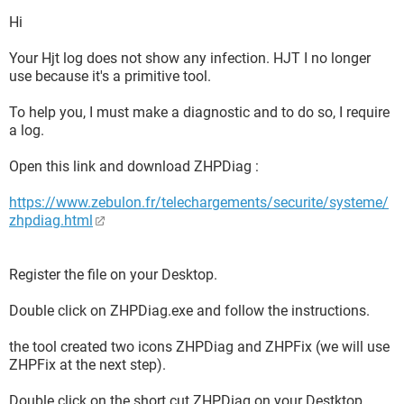
C:\Archivos de
programa\LogMeIn\x86\LMIGuardianSvc.exe
Hi
C:\Archivos de programa\LogMeIn\x86\RaMaint.exe
C:\Archivos de programa\LogMeIn\x86\LogMeIn.exe
Your Hjt log does not show any infection. HJT I no longer
C:\Archivos de programa\Panda Security\WAC\PsCtrlS.exe
use because it's a primitive tool.
C:\Archivos de programa\Panda Security\WAC\PSHost.exe
C:\Archivos de programa\Panda
To help you, I must make a diagnostic and to do so, I require
Security\WAC\PSIMSVC.EXE
a log.
C:\Archivos de programa\Trend
Micro\RUBotted\RUBotSrv.exe
Open this link and download ZHPDiag :
C:\Archivos de programa\Microsoft\Search Enhancement
Pack\SeaPort\SeaPort.exe
https://www.zebulon.fr/telechargements/securite/systeme/
C:\WINDOWS\system32\svchost.exe
zhpdiag.html
C:\Archivos de programa\Trend Micro\Client Server Security
Agent\HostedAgent\svcGenericHost.exe
C:\WINDOWS\system32\SearchIndexer.exe
Register the file on your Desktop.
C:\Archivos de programa\Panda
Security\WAC\WebProxy.exe
Double click on ZHPDiag.exe and follow the instructions.
C:\Archivos de programa\Trend Micro\Client Server Security
Agent\HostedAgent\HostedAgent.exe
the tool created two icons ZHPDiag and ZHPFix (we will use
C:\Archivos de programa\Trend Micro\Client Server Security
ZHPFix at the next step).
Agent\ntrtscan.exe
C:\Archivos de programa\Trend Micro\Client Server Security
Double click on the short cut ZHPDiag on your Destktop.