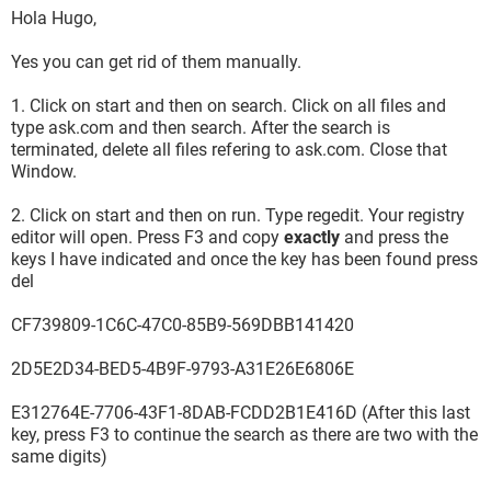
19BFE95E8C23} - C:\Archivos de programa\Trend
Hola Hugo,
Micro\Client Server Security Agent\bho\1011\TmIEPlg.dll
O22 - SharedTaskScheduler: Precargador Browseui -
Yes you can get rid of them manually.
{438755C2-A8BA-11D1-B96B-00A0C90312E1} -
C:\WINDOWS\system32\browseui.dll
1. Click on start and then on search. Click on all files and
O22 - SharedTaskScheduler: Demonio de caché de las
type ask.com and then search. After the search is
categorías de componente - {8C7461EF-2B13-11d2-BE35-
terminated, delete all files refering to ask.com. Close that
3078302C2030} - C:\WINDOWS\system32\browseui.dll
Window.
O23 - Service: Servicio del administrador de discos lógicos
(dmadmin) - Unknown owner -
2. Click on start and then on run. Type regedit. Your registry
C:\WINDOWS\System32\dmadmin.exe
editor will open. Press F3 and copy
exactly
and press the
O23 - Service: Registro de sucesos (Eventlog) - Unknown
keys I have indicated and once the key has been found press
owner - C:\WINDOWS\system32\services.exe
del
O23 - Service: HASP License Manager (hasplms) - Aladdin
Knowledge Systems Ltd. -
CF739809-1C6C-47C0-85B9-569DBB141420
C:\WINDOWS\system32\hasplms.exe
O23 - Service: Servicio COM de grabación de CD de IMAPI
2D5E2D34-BED5-4B9F-9793-A31E26E6806E
(ImapiService) - Unknown owner -
C:\WINDOWS\system32\imapi.exe
E312764E-7706-43F1-8DAB-FCDD2B1E416D (After this last
O23 - Service: Java Quick Starter (JavaQuickStarterService) -
key, press F3 to continue the search as there are two with the
Sun Microsystems, Inc. - C:\Archivos de
same digits)
programa\Java\jre6\bin\jqs.exe
O23 - Service: LMIGuardianSvc - LogMeIn, Inc. - C:\Archivos