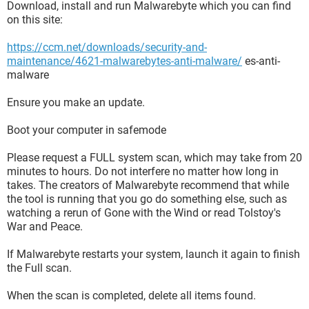
O4 - HKLM\..\Run: [Persistence]
Download, install and run Malwarebyte which you can find
C:\WINDOWS\system32\igfxpers.exe
on this site:
O4 - HKLM\..\Run: [ISUSPM Startup] "C:\Archivos de
programa\Archivos
https://ccm.net/downloads/security-and-
comunes\InstallShield\UpdateService\isuspm.exe" -startup
maintenance/4621-malwarebytes-anti-malware/
es-anti-
O4 - HKLM\..\Run: [IgfxTray]
malware
C:\WINDOWS\system32\igfxtray.exe
O4 - HKLM\..\Run: [HotKeysCmds]
Ensure you make an update.
C:\WINDOWS\system32\hkcmd.exe
O4 - HKLM\..\Run: [BDRegion] C:\Archivos de
Boot your computer in safemode
programa\Cyberlink\Shared files\brs.exe
O4 - HKLM\..\Run: [OfficeScanNT Monitor] "C:\Archivos de
Please request a FULL system scan, which may take from 20
programa\Trend Micro\Client Server Security
minutes to hours. Do not interfere no matter how long in
Agent\pccntmon.exe" -HideWindow
takes. The creators of Malwarebyte recommend that while
O4 - HKLM\..\Run: [Trend Micro RUBotted V2.0 Beta]
the tool is running that you go do something else, such as
C:\Archivos de programa\Trend
watching a rerun of Gone with the Wind or read Tolstoy's
Micro\RUBotted\RUBottedGUI.exe
War and Peace.
O4 - HKLM\..\Run: [OE] "C:\Archivos de programa\Trend
Micro\Client Server Security
If Malwarebyte restarts your system, launch it again to finish
Agent\TMAS_OE\TMAS_OEMon.exe"
the Full scan.
O4 - HKCU\..\Run: [CTFMON.EXE]
C:\WINDOWS\system32\ctfmon.exe
When the scan is completed, delete all items found.
O4 - HKCU\..\Run: [msnmsgr] "C:\Archivos de