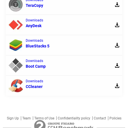
Downloads
TeraCopy
Downloads
AnyDesk
Downloads
BlueStacks 5
Downloads
Boot Camp
Downloads
CCleaner
Sign Up
Team
Terms of Use
Confidentiality policy
Contact
Policies