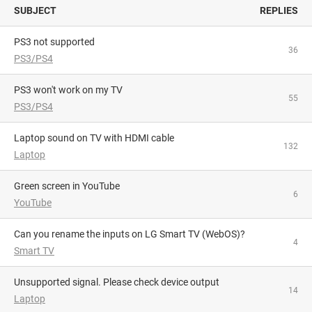
SUBJECT
REPLIES
PS3 not supported
36
PS3/PS4
PS3 won't work on my TV
55
PS3/PS4
Laptop sound on TV with HDMI cable
132
Laptop
Green screen in YouTube
6
YouTube
Can you rename the inputs on LG Smart TV (WebOS)?
4
Smart TV
Unsupported signal. Please check device output
14
Laptop