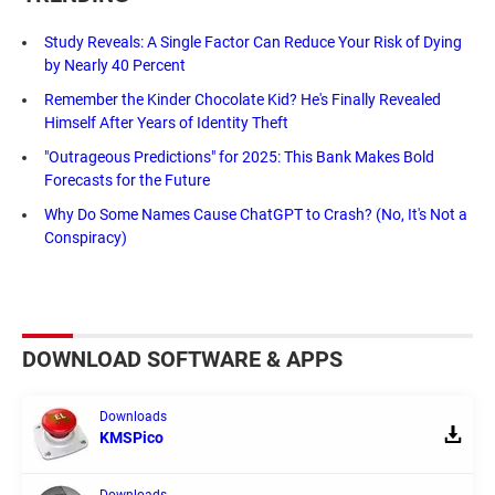
Study Reveals: A Single Factor Can Reduce Your Risk of Dying
by Nearly 40 Percent
Remember the Kinder Chocolate Kid? He's Finally Revealed
Himself After Years of Identity Theft
"Outrageous Predictions" for 2025: This Bank Makes Bold
Forecasts for the Future
Why Do Some Names Cause ChatGPT to Crash? (No, It's Not a
Conspiracy)
DOWNLOAD SOFTWARE & APPS
Downloads
KMSPico