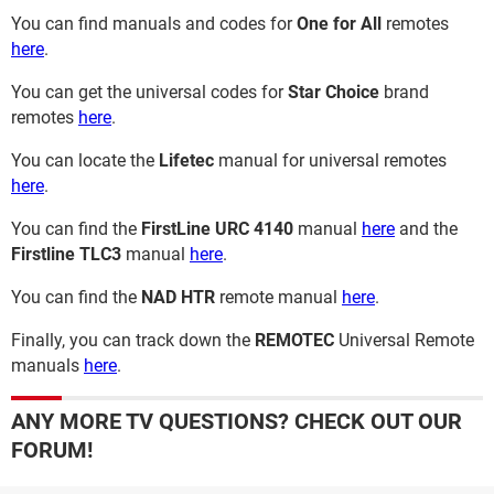
You can find manuals and codes for
One for All
remotes
here
.
You can get the universal codes for
Star Choice
brand
remotes
here
.
You can locate the
Lifetec
manual for universal remotes
here
.
You can find the
FirstLine URC 4140
manual
here
and the
Firstline TLC3
manual
here
.
You can find the
NAD HTR
remote manual
here
.
Finally, you can track down the
REMOTEC
Universal Remote
manuals
here
.
ANY MORE TV QUESTIONS? CHECK OUT OUR
FORUM!