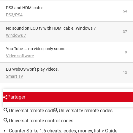
PS3 and HDMI cable
54
PS3/PS4
No sound on LCD tv with HDMI cable..Windows 7
37
Windows 7
You Tube ... no video, only sound.
9
Video software
LG WebOS won't play videos.
13
Smart TV
AROUND THE SAME SUBJECT
Partager
Universal remote codes
Universal tv remote codes
Universal remote control codes
Counter Strike 1.6 cheats: codes, money, list
> Guide